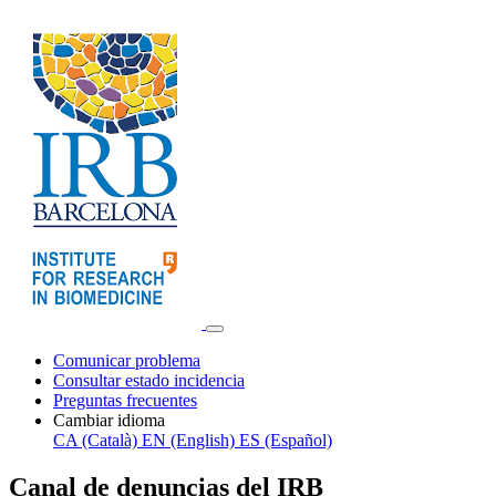
Comunicar problema
Consultar estado incidencia
Preguntas frecuentes
Cambiar idioma
CA (Català)
EN (English)
ES (Español)
Canal de denuncias del IRB