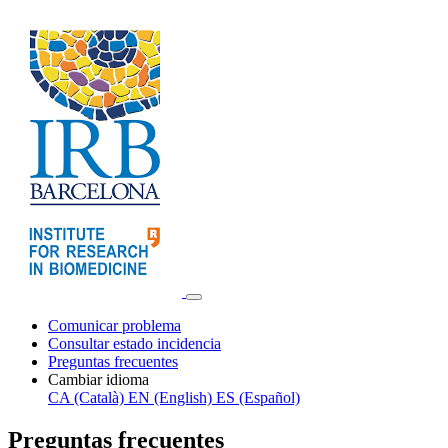
Comunicar problema
Consultar estado incidencia
Preguntas frecuentes
Cambiar idioma
CA (Català)
EN (English)
ES (Español)
Preguntas frecuentes