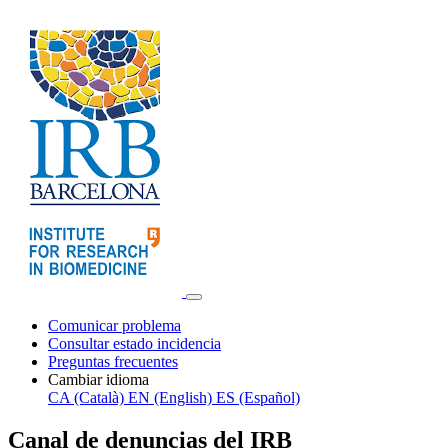
Comunicar problema
Consultar estado incidencia
Preguntas frecuentes
Cambiar idioma
CA (Català)
EN (English)
ES (Español)
Canal de denuncias del IRB